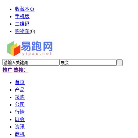
收藏本页
手机版
二维码
购物车
(
0
)
推广
热搜：
首页
产品
采购
公司
行情
展会
资讯
商机