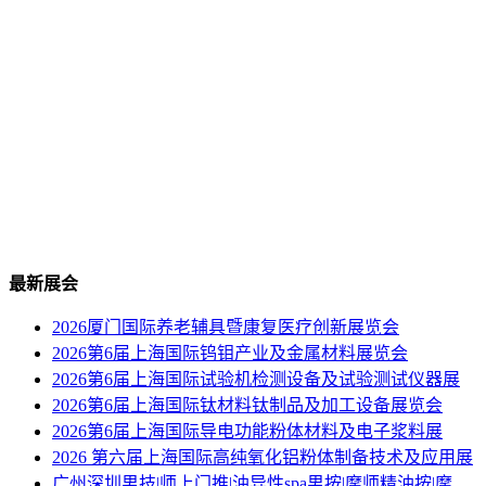
最新展会
2026厦门国际养老辅具暨康复医疗创新展览会
2026第6届上海国际钨钼产业及金属材料展览会
2026第6届上海国际试验机检测设备及试验测试仪器展
2026第6届上海国际钛材料钛制品及加工设备展览会
2026第6届上海国际导电功能粉体材料及电子浆料展
2026 第六届上海国际高纯氧化铝粉体制备技术及应用展
广州深圳男技|师上门推|油异性spa男按|摩师精油按|摩