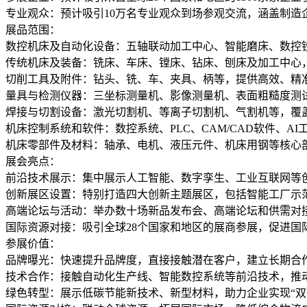
专业观众：预计吸引10万名专业观众到场参观交流，涵盖制
展品范围：
数控机床及自动化设备：五轴联动加工中心、智能磨床、数控铣床
传统机床及装备：铣床、车床、镗床、钻床、刨床及加工中心
切削工具及附件：钻头、铣、车、夹具、柄等，提供高效、精
量具与检测仪器：三坐标测量机、影像测量机、表面粗糙度测
焊接与切割设备：激光切割机、等离子切割机、气割机等，覆
机床控制系统和软件：数控系统、PLC、CAM/CAD软件、
机床零部件及材料：轴承、电机、液压元件、机床用钢等核心
展会亮点：
前沿技术展示：集中展示人工智能、数字孪生、工业互联网等创
创新展区设置：特别打造四大创新主题展区，包括智能工厂示
高端论坛与活动：举办数十场新品发布会、高端论坛和供需对
国际资源对接：吸引全球28个国家和地区的展商参展，促进国
参展价值：
品牌曝光：快速提升品牌度，直接接触潜在客户，建立长期合
技术合作：接触自动化生产线、智能数控系统等前沿技术，推
绿色转型：展示低碳节能新技术、新型材料，助力企业实现“双