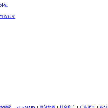
外包
社保代买
版权隐私
|
SITEMAPS
|
网站地图
|
排名推广
|
广告服务
|
积分