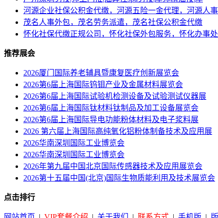
河源企业社保公积金代缴，河源五险一金代理，河源人事
茂名人事外包，茂名劳务派遣，茂名社保公积金代缴
怀化社保代缴正规公司，怀化社保外包服务，怀化办事处
推荐展会
2026厦门国际养老辅具暨康复医疗创新展览会
2026第6届上海国际钨钼产业及金属材料展览会
2026第6届上海国际试验机检测设备及试验测试仪器展
2026第6届上海国际钛材料钛制品及加工设备展览会
2026第6届上海国际导电功能粉体材料及电子浆料展
2026 第六届上海国际高纯氧化铝粉体制备技术及应用展
2026华南深圳国际工业博览会
2026华南深圳国际工业博览会
2026年第九届中国北京国际传感器技术及应用展览会
2026第十五届中国(北京)国际生物质能利用及技术展览会
点击排行
网站首页
|
VIP套餐介绍
|
关于我们
|
联系方式
|
手机版
|