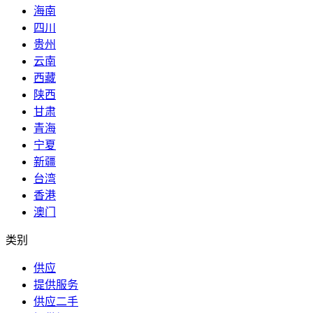
海南
四川
贵州
云南
西藏
陕西
甘肃
青海
宁夏
新疆
台湾
香港
澳门
类别
供应
提供服务
供应二手