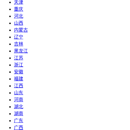
天津
重庆
河北
山西
内蒙古
辽宁
吉林
黑龙江
江苏
浙江
安徽
福建
江西
山东
河南
湖北
湖南
广东
广西