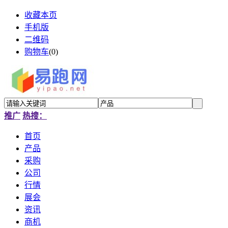
收藏本页
手机版
二维码
购物车
(
0
)
推广
热搜：
首页
产品
采购
公司
行情
展会
资讯
商机