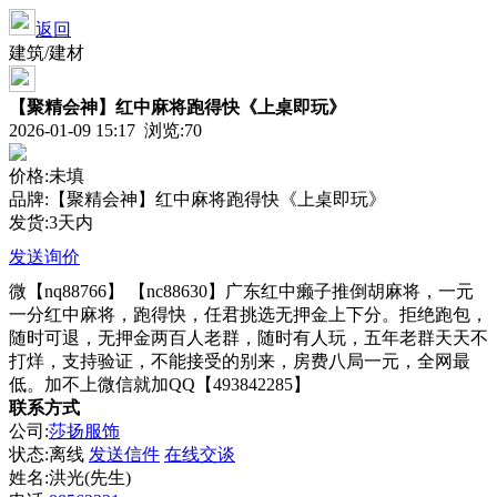
返回
建筑/建材
【聚精会神】红中麻将跑得快《上桌即玩》
2026-01-09 15:17 浏览:
70
价格:未填
品牌:【聚精会神】红中麻将跑得快《上桌即玩》
发货:3天内
发送询价
微【nq88766】 【nc88630】广东红中癞子推倒胡麻将，一元
一分红中麻将，跑得快，任君挑选无押金上下分。拒绝跑包，
随时可退，无押金两百人老群，随时有人玩，五年老群天天不
打烊，支持验证，不能接受的别来，房费八局一元，全网最
低。加不上微信就加QQ【493842285】
联系方式
公司:
莎扬服饰
状态:
离线
发送信件
在线交谈
姓名:洪光(先生)