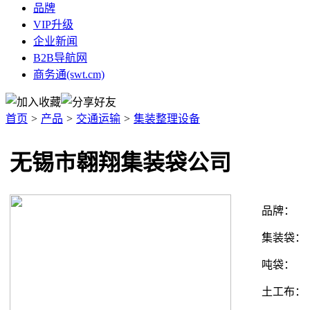
品牌
VIP升级
企业新闻
B2B导航网
商务通(swt.cm)
首页
>
产品
>
交通运输
>
集装整理设备
无锡市翱翔集装袋公司
品牌：
集装袋：
吨袋：
土工布：