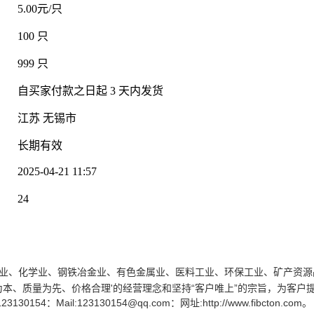
5.00元/只
100 只
：
999 只
：
自买家付款之日起
3
天内发货
江苏 无锡市
：
长期有效
2025-04-21 11:57
：
24
：
粮油业、化学业、钢铁冶金业、有色金属业、医料工业、环保工业、矿产资
为本、质量为先、价格合理'的经营理念和坚持“客户唯上”的宗旨，为客户
154：Mail:123130154@qq.com：网址:http://www.fibcton.com。