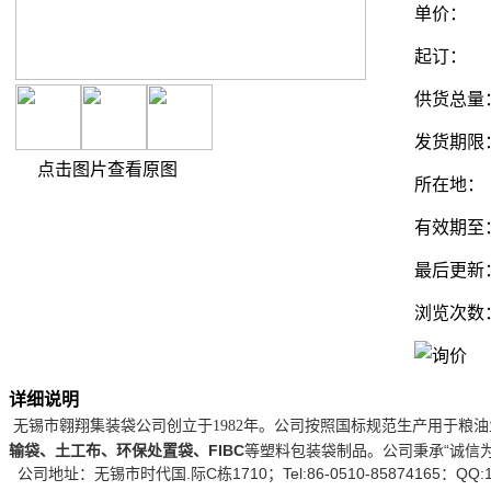
单价：
起订：
供货总量
发货期限
点击图片查看原图
所在地：
有效期至
最后更新
浏览次数
详细说明
无锡市翱翔集装袋公司创立于1982年。公司按照国标规范生产用于
输袋、土工布、环保处置袋、FIBC
等塑料包装袋制品。公司秉承“诚信
公司地址：无锡市时代国.际C栋1710；Tel:86-0510-85874165：QQ:123130