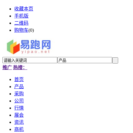
收藏本页
手机版
二维码
购物车
(
0
)
推广
热搜：
首页
产品
采购
公司
行情
展会
资讯
商机