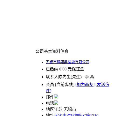
公司基本资料信息
无锡市翱翔集装袋有限公司
已缴纳
0.00
元保证金
联系人
陈先生(先生)
会员
[
当前离线
]
[加为商友]
[发送信
件]
邮件
电话
地区
江苏-无锡市
地址
无锡市时代国际C栋1710