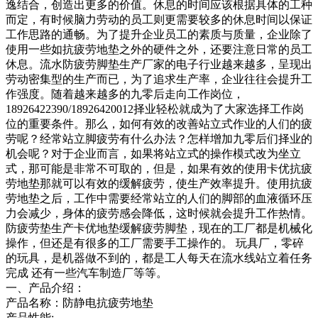
逸结合，创造出更多的价值。休息的时间应该根据具体的工种
而定，有时候脑力劳动的员工则更需要较多的休息时间以保证
工作思路的通畅。为了提升企业员工的素质与质量，企业除了
使用一些如抗疲劳地垫之外的硬件之外，还要注意日常的员工
休息。流水防疲劳脚垫生产厂家的电子行业越来越多，呈现出
劳动密集型的生产而已，为了追求生产率，企业往往会提升工
作强度。随着越来越多的九零后走向工作岗位，
18926422390/18926420012择业轻松就成为了大家选择工作岗
位的重要条件。那么，如何有效的改善站立式作业的人们的疲
劳呢？经常站立脚疲劳有什么办法？怎样增加九零后们择业的
机会呢？对于企业而言，如果将站立式的操作模式改为坐立
式，那可能是非常不可取的，但是，如果有效的使用卡优抗疲
劳地垫那就可以有效的缓解疲劳，使生产效率提升。使用抗疲
劳地垫之后，工作中需要经常站立的人们的脚部的血液循环压
力会减少，身体的疲劳感会降低，这时候就会提升工作热情。
防疲劳垫生产卡优地垫缓解疲劳脚垫，现在的工厂都是机械化
操作，但还是有很多的工厂需要手工操作的。 玩具厂，零碎
的玩具，是机器做不到的，都是工人每天在流水线站立着任务
完成 还有一些汽车制造厂等等。
一、产品介绍：
产品名称：防静电抗疲劳地垫
产品性能: