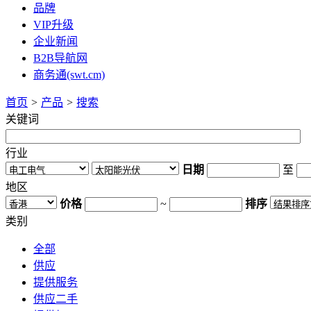
品牌
VIP升级
企业新闻
B2B导航网
商务通(swt.cm)
首页
>
产品
>
搜索
关键词
行业
日期
至
地区
价格
~
排序
类别
全部
供应
提供服务
供应二手