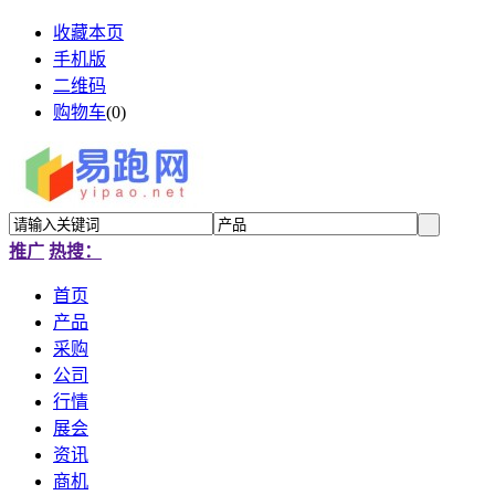
收藏本页
手机版
二维码
购物车
(
0
)
推广
热搜：
首页
产品
采购
公司
行情
展会
资讯
商机